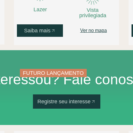
Lazer
Vista
privilegiada
Saiba mais
Ver no mapa
FUTURO LANÇAMENTO
teressou? Fale cono
Registre seu interesse