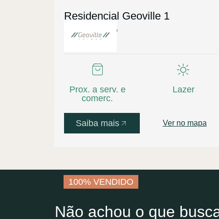
Residencial Geoville 1
Toledo - MG
Prox. a serv. e
Lazer
comerc.
Saiba mais
Ver no mapa
100% VENDIDO
Não achou o que busc