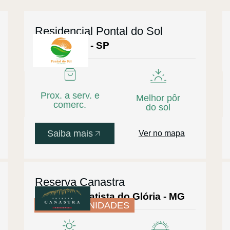
Residencial Pontal do Sol
Joanópolis - SP
Prox. a serv. e
Melhor pôr
comerc.
do sol
Saiba mais
Ver no mapa
Reserva Canastra
São João Batista do Glória - MG
ÚLTIMAS UNIDADES