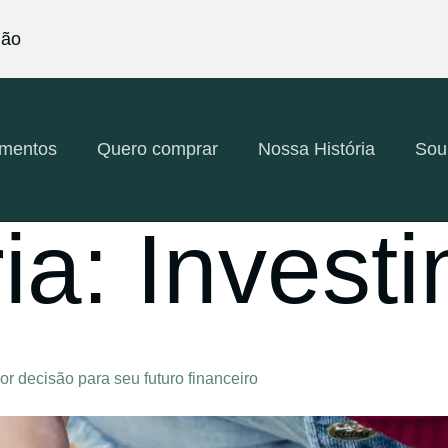
ião
amentos
Quero comprar
Nossa História
Sou
ia:
Invest
r decisão para seu futuro financeiro