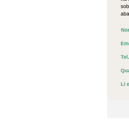
sob
aba
No
Ema
Tel
Qua
Li 