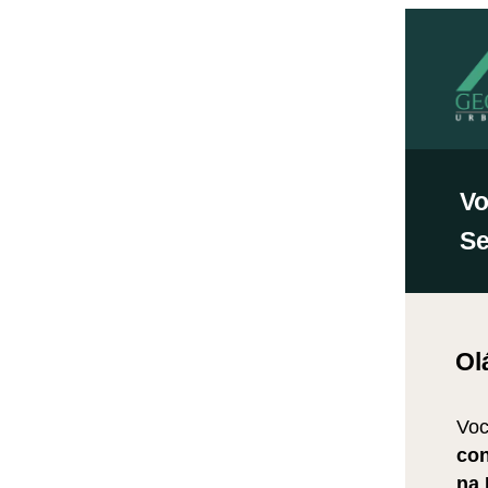
Vo
Se
Ol
Voc
con
na 