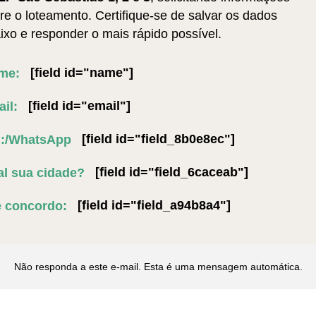
re o loteamento. Certifique-se de salvar os dados
ixo e responder o mais rápido possível.
[field id="name"]
me:
[field id="email"]
il:
[field id="field_8b0e8ec"]
.:/WhatsApp
[field id="field_6caceab"]
l sua cidade?
[field id="field_a94b8a4"]
e concordo:
Não responda a este e-mail. Esta é uma mensagem automática.